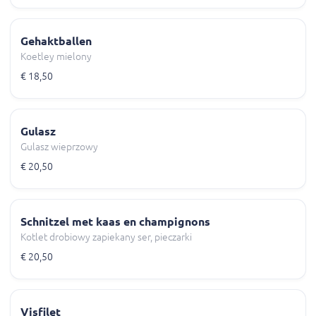
Gehaktballen
Koetley mielony
€ 18,50
Gulasz
Gulasz wieprzowy
€ 20,50
Schnitzel met kaas en champignons
Kotlet drobiowy zapiekany ser, pieczarki
€ 20,50
Visfilet