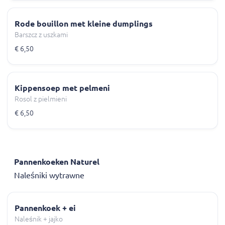
Rode bouillon met kleine dumplings
Barszcz z uszkami
€ 6,50
Kippensoep met pelmeni
Rosol z pielmieni
€ 6,50
Pannenkoeken Naturel
Naleśniki wytrawne
Pannenkoek + ei
Naleśnik + jajko