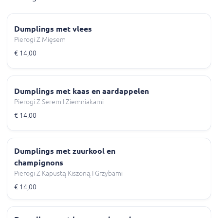
Dumplings met vlees
Pierogi Z Mięsem
€ 14,00
Dumplings met kaas en aardappelen
Pierogi Z Serem I Ziemniakami
€ 14,00
Dumplings met zuurkool en
champignons
Pierogi Z Kapustą Kiszoną I Grzybami
€ 14,00