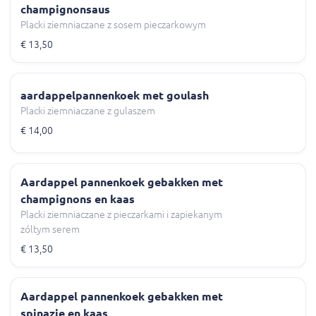
champignonsaus
Placki ziemniaczane z sosem pieczarkowym
€ 13,50
aardappelpannenkoek met goulash
Placki ziemniaczane z gulaszem
€ 14,00
Aardappel pannenkoek gebakken met
champignons en kaas
Placki ziemniaczane z pieczarkami i zapiekanym
zóltym serem
€ 13,50
Aardappel pannenkoek gebakken met
spinazie en kaas