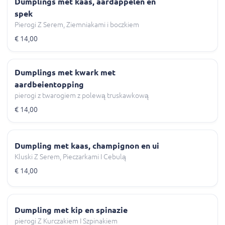
Dumplings met kaas, aardappelen en
spek
Pierogi Z Serem, Ziemniakami i boczkiem
€ 14,00
Dumplings met kwark met
aardbeientopping
pierogi z twarogiem z polewą truskawkową
€ 14,00
Dumpling met kaas, champignon en ui
Kluski Z Serem, Pieczarkami I Cebulą
€ 14,00
Dumpling met kip en spinazie
pierogi Z Kurczakiem I Szpinakiem