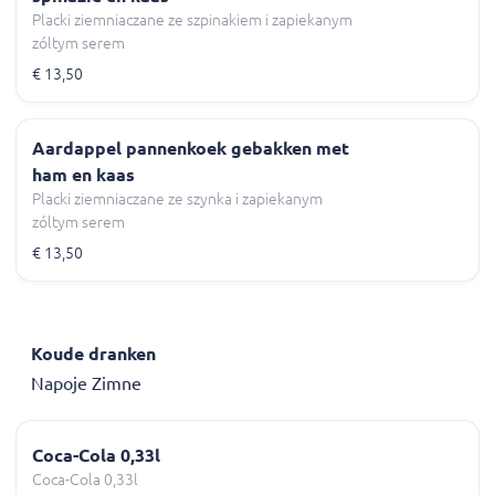
Placki ziemniaczane ze szpinakiem i zapiekanym
zóltym serem
€ 13,50
Aardappel pannenkoek gebakken met
ham en kaas
Placki ziemniaczane ze szynka i zapiekanym
zóltym serem
€ 13,50
Koude dranken
Napoje Zimne
Coca-Cola 0,33l
Coca-Cola 0,33l