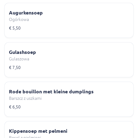
Augurkensoep
Ogórkowa
€ 5,50
Gulashsoep
Gulaszowa
€ 7,50
Rode bouillon met kleine dumplings
Barszcz z uszkami
€ 6,50
Kippensoep met pelmeni
Rosol z pielmieni