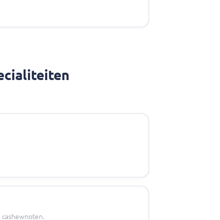
cialiteiten
 en cashewnoten.