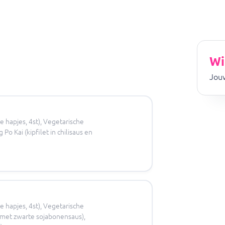
Wi
Jouw
e hapjes, 4st), Vegetarische
Po Kai (kipfilet in chilisaus en
e hapjes, 4st), Vegetarische
et met zwarte sojabonensaus),