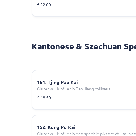
€ 22,00
Kantonese & Szechuan Spe
-
151. Tjing Pau Kai
Glutenvrij. Kipfilet in Tao Jiang chilisaus.
€ 18,50
152. Kong Po Kai
Glutenvrij. Kipfilet in een speciale pikante chilisaus