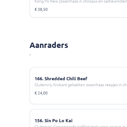
Kong Po New (ossenhaas in chilisaus en cashewnoten
€ 38,50
Aanraders
-
166. Shredded Chili Beef
Glutenvrij. Krokant gebakken ossenhaas reepjes in chi
€ 24,00
156. Sin Po Lo Kai
Glutenvrij. Geparneerde kipfilet met verse ananas in 