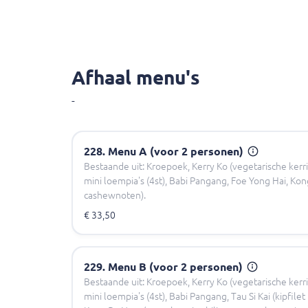
Afhaal menu's
-
228. Menu A (voor 2 personen)
Bestaande uit: Kroepoek, Kerry Ko (vegetarische kerri
mini loempia's (4st), Babi Pangang, Foe Yong Hai, Kong 
cashewnoten).
€ 33,50
229. Menu B (voor 2 personen)
Bestaande uit: Kroepoek, Kerry Ko (vegetarische kerri
mini loempia's (4st), Babi Pangang, Tau Si Kai (kipfil