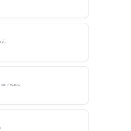
rp”.
jabonensaus.
.