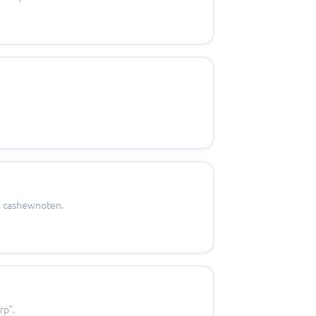
 en cashewnoten.
rp”.