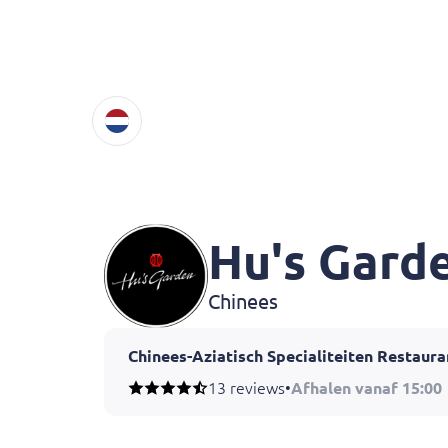
Hu's Gard
Chinees
Chinees-Aziatisch Specialiteiten Restaura
13 reviews
•
Afhalen vanaf 15:00