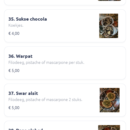
35. Sukse chocola
Koekjes.
€ 4,00
36. Warpat
Filodeeg, pistache of mascarpone per stuk.
€ 5,00
37. Swar alsit
Filodeeg, pistache of mascarpone 2 stuks.
€ 5,00