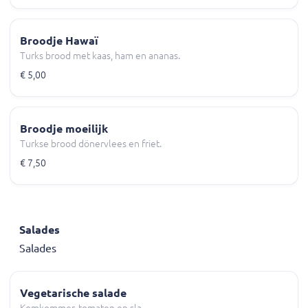
Broodje Hawaï
Turks brood met kaas, ham en ananas.
€ 5,00
Broodje moeilijk
Turkse brood dönervlees en friet.
€ 7,50
Salades
Salades
Vegetarische salade