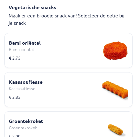
Vegetarische snacks
Maak er een broodje snack van! Selecteer de optie bij
je snack
Bami oriëntal
Bami oriëntal
€ 2,75
Kaassouflesse
Kaassouflesse
€ 2,85
Groentekroket
Groentekroket
€ 3,00