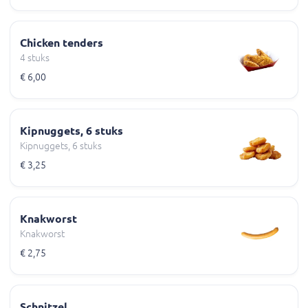
Chicken tenders
4 stuks
€ 6,00
Kipnuggets, 6 stuks
Kipnuggets, 6 stuks
€ 3,25
Knakworst
Knakworst
€ 2,75
Schnitzel